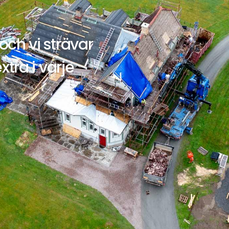
 och vi strävar
extra i varje