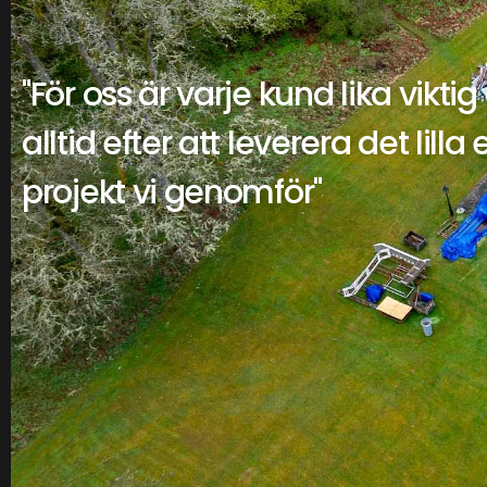
"För oss är varje kund lika viktig
alltid efter att leverera det lilla 
projekt vi genomför"