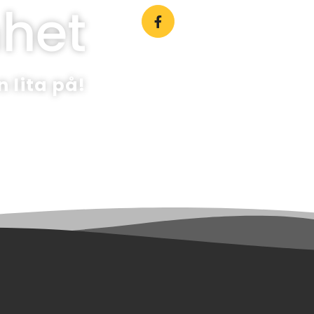
nhet
 lita på!