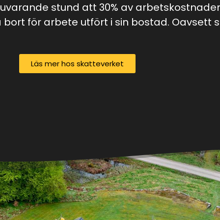
nuvarande stund att 30% av arbetskostnaden, 
bort för arbete utfört i sin bostad. Oavsett s
Läs mer hos skatteverket