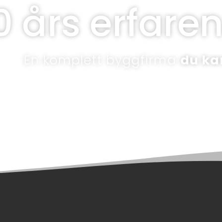
0 års erfare
En komplett byggfirma
du kan