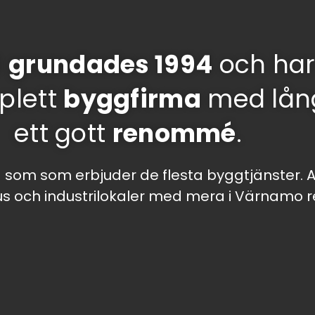
B
grundades 1994
och har
mplett
byggfirma
med lång
ett gott
renommé
.
som som erbjuder de flesta byggtjänster. Allt
us och industrilokaler med mera i Värnamo r