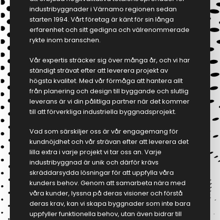
industribyggnader i Värnamo regionen sedan
starten 1994. Vårt företag är känt för sin långa
erfarenhet och sitt gedigna och välrenommerade
rykte inom branschen.
Vår expertis sträcker sig över många år, och vi har
ständigt strävat efter att leverera projekt av
högsta kvalitet. Med vår förmåga att hantera allt
från planering och design till byggande och slutlig
leverans är vi din pålitliga partner när det kommer
till att förverkliga industriella byggnadsprojekt.
Vad som särskiljer oss är vår engagemang för
kundnöjdhet och vår strävan efter att leverera det
lilla extra i varje projekt vi tar oss an. Varje
industribyggnad är unik och därför krävs
skräddarsydda lösningar för att uppfylla våra
kunders behov. Genom att samarbeta nära med
våra kunder, lyssna på deras visioner och förstå
deras krav, kan vi skapa byggnader som inte bara
uppfyller funktionella behov, utan även bidrar till